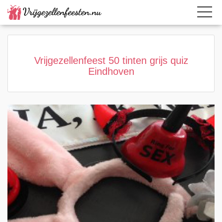
Home
Category
Page active
Vrijgezellenfeest 50 tinten grijs quiz
Eindhoven