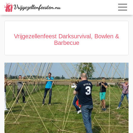
Home
Category
Page active
Vrijgezellenfeest Darksurvival, Bowlen &
Barbecue