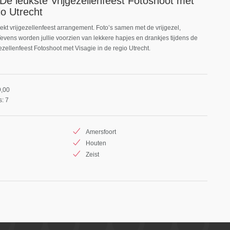
 De leukste Vrijgezellenfeest Fotoshoot met
io Utrecht
t vrijgezellenfeest arrangement. Foto’s samen met de vrijgezel,
 Tevens worden jullie voorzien van lekkere hapjes en drankjes tijdens de
ezellenfeest Fotoshoot met Visagie in de regio Utrecht.
9,00
: 7
Amersfoort
Houten
Zeist