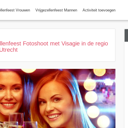
ellenfeest Vrouwen
Vrijgezellenfeest Mannen
Activiteit toevoegen
ellenfeest Fotoshoot met Visagie in de regio
Utrecht