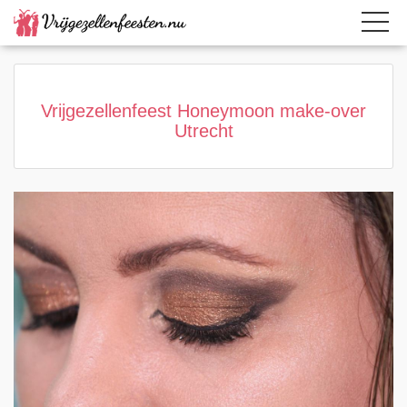
Home
Category
Page active
Vrijgezellenfeest Honeymoon make-over
Utrecht