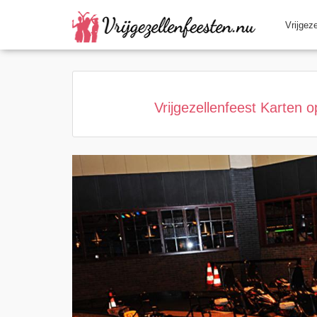
Home
Category
Page active
Vrijgez
Vrijgezellenfeest Karten 