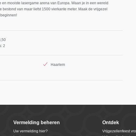
ste en mooiste lasergame arena van Europa. Waan je in een wereld
ze bestond van maar liefst 1500 vierkante meter. Maak de vrijgezel
 beginnen!
3,50
: 2
Haarlem
Vermelding beheren
Ontdek
Uw vermelding hier?
Vrijgezellenfeest v