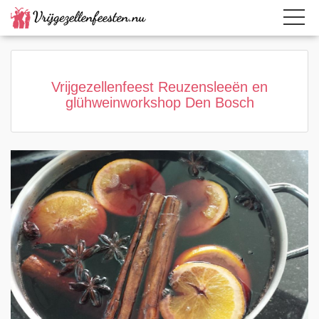
Home
Category
Page active
Vrijgezellenfeest Reuzensleeën en
glühweinworkshop Den Bosch