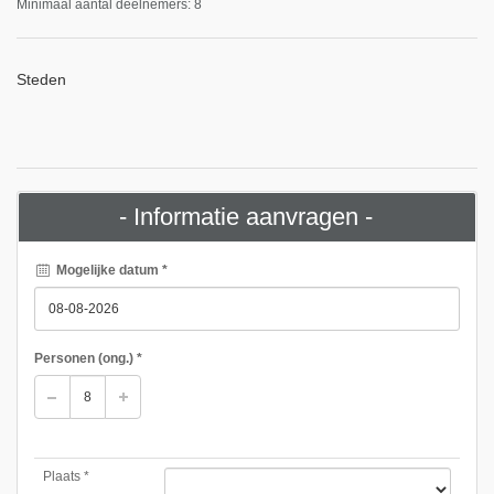
Minimaal aantal deelnemers: 8
Steden
- Informatie aanvragen -
Mogelijke datum *
Personen
(ong.)
*
Plaats *