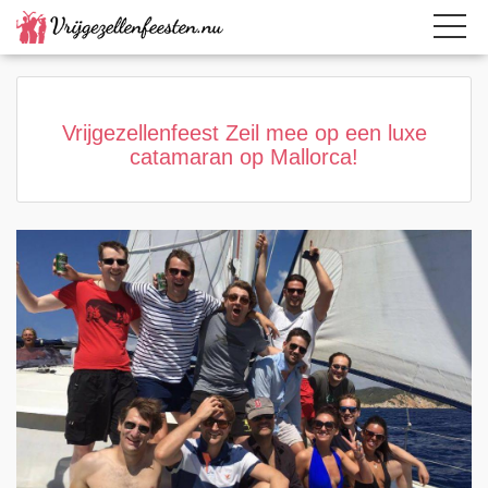
Home
Category
Page active
Vrijgezellenfeest Zeil mee op een luxe
catamaran op Mallorca!