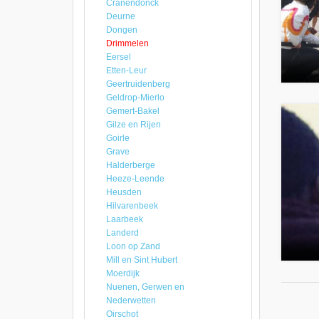
Cranendonck
Deurne
Dongen
Drimmelen
Eersel
Etten-Leur
Geertruidenberg
Geldrop-Mierlo
Gemert-Bakel
Gilze en Rijen
Goirle
Grave
Halderberge
Heeze-Leende
Heusden
Hilvarenbeek
Laarbeek
Landerd
Loon op Zand
Mill en Sint Hubert
Moerdijk
Nuenen, Gerwen en
Nederwetten
Oirschot