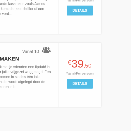
*Vanaf/Per persoon
taande kaskraker, zoals James
omedie, een thriller of een
DETAILS
 verd...
Vanaf 10
 MAKEN
39
€
,50
 met je vrienden een lipdub! In
r jullie vrijgezel weggelegd. Een
*Vanaf/Per persoon
nomen in slechts één take.
n die wordt afgelegd door de
DETAILS
ren in b...