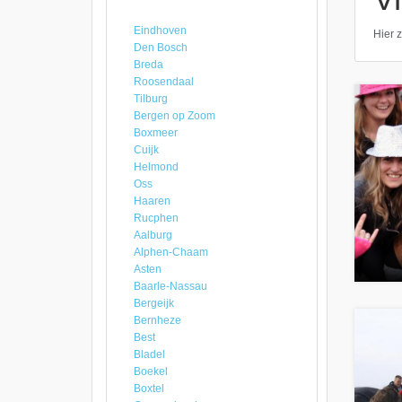
Eindhoven
Hier z
Den Bosch
Breda
Roosendaal
Tilburg
Bergen op Zoom
Boxmeer
Cuijk
Helmond
Oss
Haaren
Rucphen
Aalburg
Alphen-Chaam
Asten
Baarle-Nassau
Bergeijk
Bernheze
Best
Bladel
Boekel
Boxtel