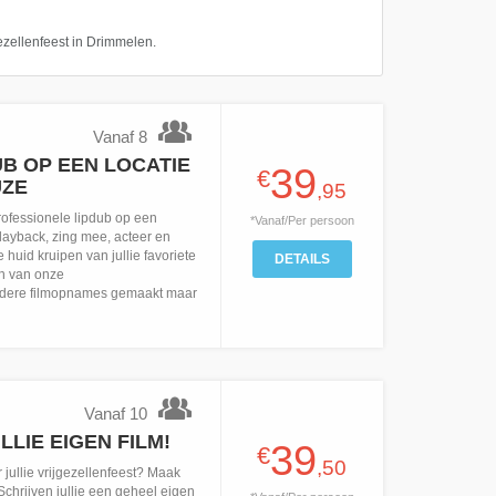
gezellenfeest in Drimmelen.
Vanaf 8
B OP EEN LOCATIE
39
€
UZE
,95
ofessionele lipdub op een
*Vanaf/Per persoon
layback, zing mee, acteer en
 huid kruipen van jullie favoriete
DETAILS
en van onze
dere filmopnames gemaakt maar
Vanaf 10
LIE EIGEN FILM!
39
€
,50
 jullie vrijgezellenfeest? Maak
Schrijven jullie een geheel eigen