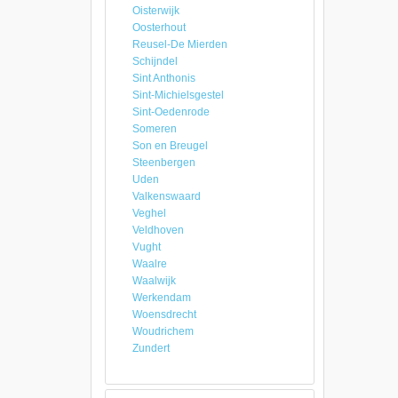
Oisterwijk
Oosterhout
Reusel-De Mierden
Schijndel
Sint Anthonis
Sint-Michielsgestel
Sint-Oedenrode
Someren
Son en Breugel
Steenbergen
Uden
Valkenswaard
Veghel
Veldhoven
Vught
Waalre
Waalwijk
Werkendam
Woensdrecht
Woudrichem
Zundert