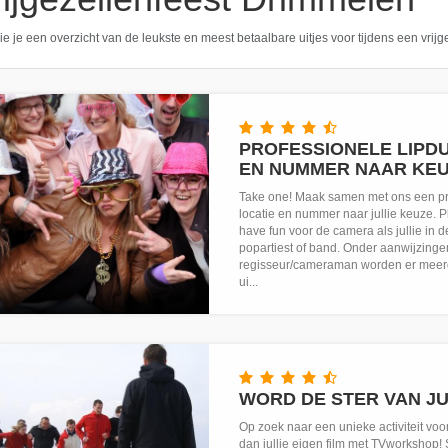
ie je een overzicht van de leukste en meest betaalbare uitjes voor tijdens een vrij
PROFESSIONELE LIPDU
EN NUMMER NAAR KE
Take one! Maak samen met ons een pr
locatie en nummer naar jullie keuze. P
have fun voor de camera als jullie in de
popartiest of band. Onder aanwijzing
regisseur/cameraman worden er meer
ui...
WORD DE STER VAN JUL
Op zoek naar een unieke activiteit voor
dan jullie eigen film met TVworkshop! 