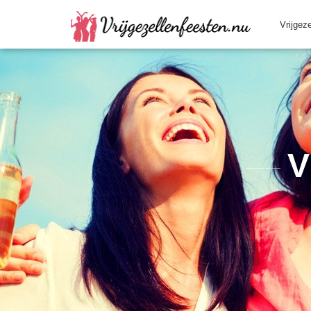
Vrijgez
V