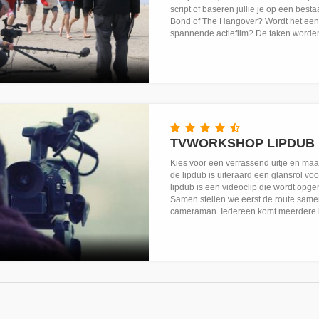
script of baseren jullie je op een bes
Bond of The Hangover? Wordt het een k
spannende actiefilm? De taken worden
TVWORKSHOP LIPDUB
Kies voor een verrassend uitje en maak
de lipdub is uiteraard een glansrol voo
lipdub is een videoclip die wordt opge
Samen stellen we eerst de route same
cameraman. Iedereen komt meerdere ke