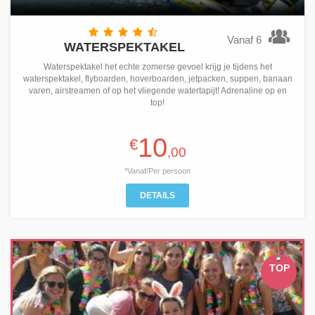
Vanaf 6
WATERSPEKTAKEL
Waterspektakel het echte zomerse gevoel krijg je tijdens het
waterspektakel, flyboarden, hoverboarden, jetpacken, suppen, banaan
varen, airstreamen of op het vliegende watertapijt! Adrenaline op en
top!
10
€
,00
*Vanaf/Per persoon
DETAILS
TOP