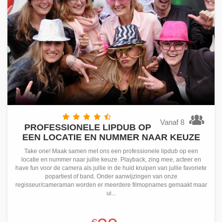
Vanaf 8
PROFESSIONELE LIPDUB OP
EEN LOCATIE EN NUMMER NAAR KEUZE
Take one! Maak samen met ons een professionele lipdub op een
locatie en nummer naar jullie keuze. Playback, zing mee, acteer en
have fun voor de camera als jullie in de huid kruipen van jullie favoriete
popartiest of band. Onder aanwijzingen van onze
regisseur/cameraman worden er meerdere filmopnames gemaakt maar
ui...