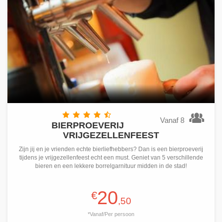
Vanaf 8
BIERPROEVERIJ
VRIJGEZELLENFEEST
Zijn jij en je vrienden echte bierliefhebbers? Dan is een bierproeverij
tijdens je vrijgezellenfeest echt een must. Geniet van 5 verschillende
bieren en een lekkere borrelgarnituur midden in de stad!
20
€
,50
*Vanaf/Per persoon