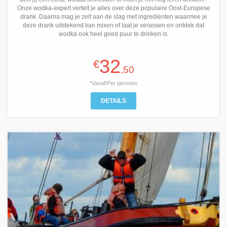
Onze wodka-expert vertelt je alles over deze populaire Oost-Europese
drank. Daarna mag je zelf aan de slag met ingrediënten waarmee je
deze drank uitstekend kan mixen of laat je verassen en ontdek dat
wodka ook heel goed puur te drinken is.
32
€
,50
*Vanaf/Per persoon
DETAILS