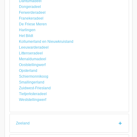
Dantumadeel
Dongeradeel
Ferwerderadeel
Franekeradeel
De Friese Meren
Harlingen
Het Bildt
Kollumerland en Nieuwkruisland
Leeuwarderadeel
Littenseradeel
Menaldumadeel
Ooststellingwerf
Opsterland
Schiermonnikoog
Smallingerland
Zuidwest-Friesland
Tietjerksteradeel
Weststellingwerf
Zeeland