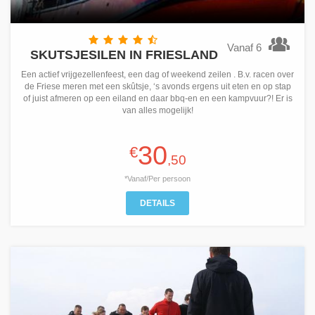
Vanaf 6
SKUTSJESILEN IN FRIESLAND
Een actief vrijgezellenfeest, een dag of weekend zeilen . B.v. racen over
de Friese meren met een skûtsje, ‘s avonds ergens uit eten en op stap
of juist afmeren op een eiland en daar bbq-en en een kampvuur?! Er is
van alles mogelijk!
30
€
,50
*Vanaf/Per persoon
DETAILS