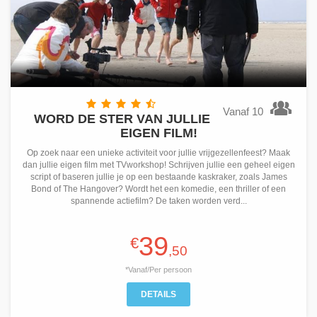
Vanaf 10
WORD DE STER VAN JULLIE
EIGEN FILM!
Op zoek naar een unieke activiteit voor jullie vrijgezellenfeest? Maak
dan jullie eigen film met TVworkshop! Schrijven jullie een geheel eigen
script of baseren jullie je op een bestaande kaskraker, zoals James
Bond of The Hangover? Wordt het een komedie, een thriller of een
spannende actiefilm? De taken worden verd...
39
€
,50
*Vanaf/Per persoon
DETAILS