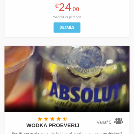
24
€
,00
*Vanaf/Per persoon
DETAILS
Vanaf 9
WODKA PROEVERIJ
Ben jij een echte wodka liefhebber of moet je het nog leren drinken?