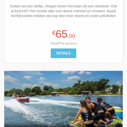
Duiken als een dolfijn, vliegen boven het water als een stuntman. Ook
jij kunt het? Het coolste uitje voor stoere mannen en vrouwen. Naast
het flyboarden hebben wij nog veel meer stoere en coole activiteiten.
65
€
,00
*Vanaf/Per persoon
DETAILS