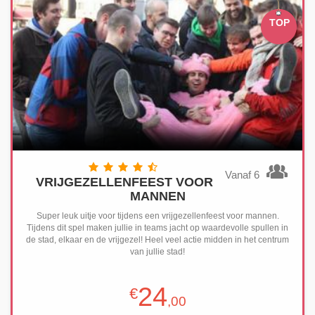
TOP
Vanaf 6
VRIJGEZELLENFEEST VOOR
MANNEN
Super leuk uitje voor tijdens een vrijgezellenfeest voor mannen.
Tijdens dit spel maken jullie in teams jacht op waardevolle spullen in
de stad, elkaar en de vrijgezel! Heel veel actie midden in het centrum
van jullie stad!
24
€
,00