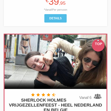
39
€
,95
*Vanaf/Per persoon
DETAILS
TOP
Vanaf 6
SHERLOCK HOLMES
VRIJGEZELLENFEEST - HEEL NEDERLAND
EN BELGIE