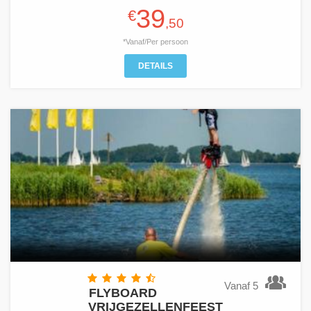
39
€
,50
*Vanaf/Per persoon
DETAILS
Vanaf 5
FLYBOARD
VRIJGEZELLENFEEST