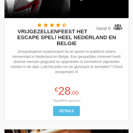
Vanaf 8
VRIJGEZELLENFEEST HET
ESCAPE SPEL! HEEL NEDERLAND EN
BELGIE
Zenuwslopend mysteriespel! Nu te spelen in praktisch iedere
binnenstad in Nederland en Belgie. Een gevaarlijke crimineel heeft
diverse mensen gegijzeld en opgesloten in hermetisch afgesloten
ruimtes in de stad. Lukt het jullie om de gijzelaars te bevrijden? Check
escapespel.nl
28
€
,00
*Vanaf/Per persoon
DETAILS