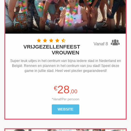
Vanaf 8
VRIJGEZELLENFEEST
VROUWEN
Super leuk uitjes in het centrum van bijna iedere stad in Nederland en
België. Rennen en plannen in het centrum van jou stad! Speel deze
game in jullie stad. Heel veel plezier gegarandeerd!
28
€
,00
*Vanaf/Per persoon
WEBSITE