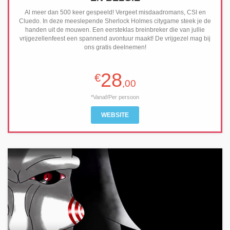
Al meer dan 500 keer gespeeld! Vergeet misdaadromans, CSI en
Cluedo. In deze meeslepende Sherlock Holmes citygame steek je de
handen uit de mouwen. Een eersteklas breinbreker die van jullie
vrijgezellenfeest een spannend avontuur maakt! De vrijgezel mag bij
ons gratis deelnemen!
28
€
,00
*Vanaf/Per persoon
WEBSITE