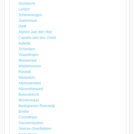
Dordrecht
Leiden
Scheveningen
Zoetermeer
Delft
Alphen aan den Rijn
Capelle aan den IJssel
Katwijk
Schiedam
Vlaardingen
Wassenaar
Waddinxveen
Rijswijk
Maassluis
Alblasserdam
Albrandswaard
Barendrecht
Binnenmaas
Bodegraven-Reeuwijk
Brielle
Cromstrijen
Giessenlanden
Goeree-Overflakkee