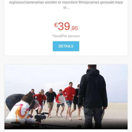
regisseur/cameraman worden er meerdere filmopnames gemaakt maar
ui...
39
€
,95
*Vanaf/Per persoon
DETAILS