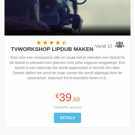
Vanaf 10
TVWORKSHOP LIPDUB MAKEN
Kies voor een verrassend uitje en maak met je vrienden een lipdub! In
de lipdub is uiteraard een glansrol voor jullie vrijgezel weggelegd. Een
lipdub is een videoclip die wordt opgenomen in slechts één take.
Samen stellen we eerst de route samen die wordt afgelegd door de
cameraman. Iedereen komt meerdere keren in b...
39
€
,50
*Vanaf/Per persoon
DETAILS