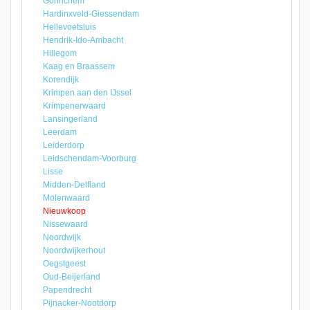
Gorinchem
Hardinxveld-Giessendam
Hellevoetsluis
Hendrik-Ido-Ambacht
Hillegom
Kaag en Braassem
Korendijk
Krimpen aan den IJssel
Krimpenerwaard
Lansingerland
Leerdam
Leiderdorp
Leidschendam-Voorburg
Lisse
Midden-Delfland
Molenwaard
Nieuwkoop
Nissewaard
Noordwijk
Noordwijkerhout
Oegstgeest
Oud-Beijerland
Papendrecht
Pijnacker-Nootdorp