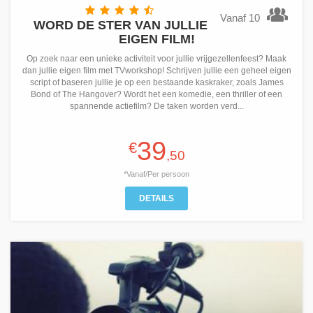
Vanaf 10
WORD DE STER VAN JULLIE
EIGEN FILM!
Op zoek naar een unieke activiteit voor jullie vrijgezellenfeest? Maak
dan jullie eigen film met TVworkshop! Schrijven jullie een geheel eigen
script of baseren jullie je op een bestaande kaskraker, zoals James
Bond of The Hangover? Wordt het een komedie, een thriller of een
spannende actiefilm? De taken worden verd...
39
€
,50
*Vanaf/Per persoon
DETAILS