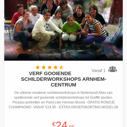
Vanaf 1
VERF GOOIENDE
SCHILDERWORKSHOPS ARNHEM-
CENTRUM
De ultieme creatieve schilderworkshops in Nederland! Alles van
spetterende verf gooiende schilderworkshops tot Graffiti spuiten,
Picasso portretten en Paint Like Herman Brood. -GRATIS RONDJE
CHAMPAGNE! -VANAF €24.95 - EXTRA GROEPSKORTING MOGELIJK
24
€