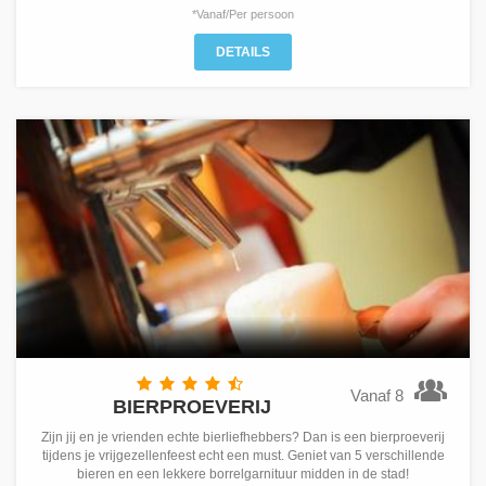
*Vanaf/Per persoon
DETAILS
Vanaf 8
BIERPROEVERIJ
Zijn jij en je vrienden echte bierliefhebbers? Dan is een bierproeverij
tijdens je vrijgezellenfeest echt een must. Geniet van 5 verschillende
bieren en een lekkere borrelgarnituur midden in de stad!