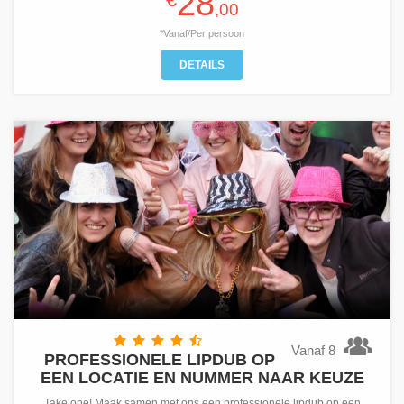
28
,00
*Vanaf/Per persoon
DETAILS
Vanaf 8
PROFESSIONELE LIPDUB OP
EEN LOCATIE EN NUMMER NAAR KEUZE
Take one! Maak samen met ons een professionele lipdub op een