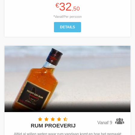
32
€
,50
*Vanaf/Per persoon
DETAILS
Vanaf 9
RUM PROEVERIJ
Altijd al willen weten waar rum vandaan komt en hoe het gemaakt