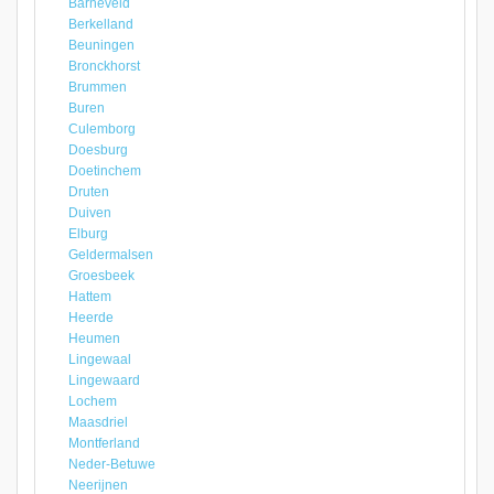
Barneveld
Berkelland
Beuningen
Bronckhorst
Brummen
Buren
Culemborg
Doesburg
Doetinchem
Druten
Duiven
Elburg
Geldermalsen
Groesbeek
Hattem
Heerde
Heumen
Lingewaal
Lingewaard
Lochem
Maasdriel
Montferland
Neder-Betuwe
Neerijnen