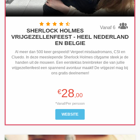
Vanaf 6
SHERLOCK HOLMES
VRIJGEZELLENFEEST - HEEL NEDERLAND
EN BELGIE
Al meer dan 500 keer gespeeld! Vergeet misdaadromans, CSI en
Cluedo. In deze meeslepende Sherlock Holmes citygame steek je de
handen uit de mouwen. Een eersteklas breinbreker die van jullie
vrijgezellenfeest een spannend avontuur maakt! De vrijgezel mag bij
ons gratis deelnemen!
28
€
,00
*Vanaf/Per persoon
WEBSITE