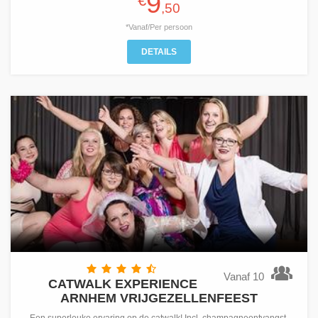
9
€
,50
*Vanaf/Per persoon
DETAILS
Vanaf 10
CATWALK EXPERIENCE
ARNHEM VRIJGEZELLENFEEST