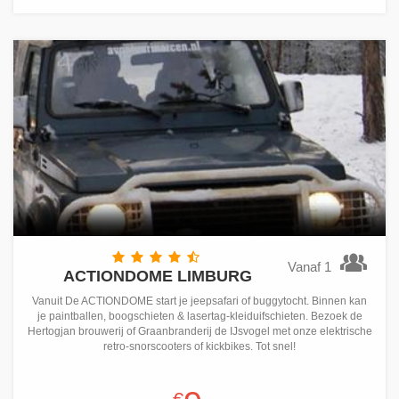
Vanaf 1
ACTIONDOME LIMBURG
Vanuit De ACTIONDOME start je jeepsafari of buggytocht. Binnen kan
je paintballen, boogschieten & lasertag-kleiduifschieten. Bezoek de
Hertogjan brouwerij of Graanbranderij de IJsvogel met onze elektrische
retro-snorscooters of kickbikes. Tot snel!