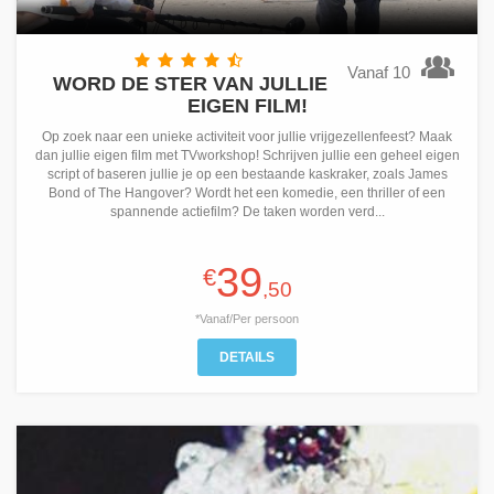
Vanaf 10
WORD DE STER VAN JULLIE
EIGEN FILM!
Op zoek naar een unieke activiteit voor jullie vrijgezellenfeest? Maak
dan jullie eigen film met TVworkshop! Schrijven jullie een geheel eigen
script of baseren jullie je op een bestaande kaskraker, zoals James
Bond of The Hangover? Wordt het een komedie, een thriller of een
spannende actiefilm? De taken worden verd...
39
€
,50
*Vanaf/Per persoon
DETAILS