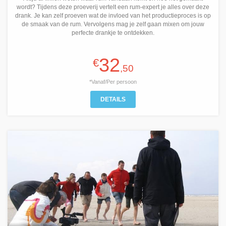
wordt? Tijdens deze proeverij vertelt een rum-expert je alles over deze
drank. Je kan zelf proeven wat de invloed van het productieproces is op
de smaak van de rum. Vervolgens mag je zelf gaan mixen om jouw
perfecte drankje te ontdekken.
32
€
,50
*Vanaf/Per persoon
DETAILS