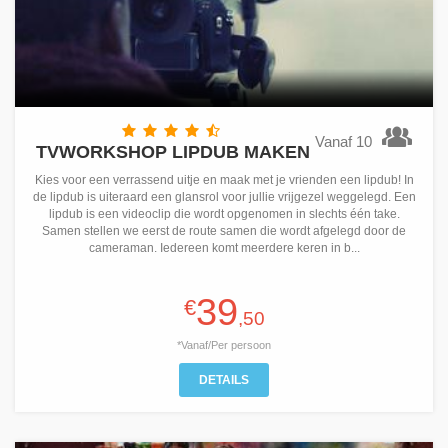
Vanaf 10
TVWORKSHOP LIPDUB MAKEN
Kies voor een verrassend uitje en maak met je vrienden een lipdub! In
de lipdub is uiteraard een glansrol voor jullie vrijgezel weggelegd. Een
lipdub is een videoclip die wordt opgenomen in slechts één take.
Samen stellen we eerst de route samen die wordt afgelegd door de
cameraman. Iedereen komt meerdere keren in b...
39
€
,50
*Vanaf/Per persoon
DETAILS