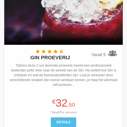
Vanaf 9
GIN PROEVERIJ
Tijdens deze 2 uur durende proeverij neemt een professionele
bartender jullie mee naar de wereld van de Gin. Hij vertelt hoe Gin is
ontstaan en wat de basisingrediënten zijn. Laat je verassen door
verschillende smaken die overal vandaan komen, je mag het allemaal
zelf proeven...
32
€
,50
*Vanaf/Per persoon
DETAILS