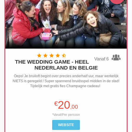
Vanaf 6
THE WEDDING GAME - HEEL
NEDERLAND EN BELGIE
Oeps! Je bruiloft begint over precies anderhalf uur, maar werkelijk
NIETS is geregeld.! Super spannend bruidsspel midden in de stad!
Tijdelijk met gratis fles Champagne cadeau!
20
€
,00
*Vanaf/Per persoon
WEBSITE