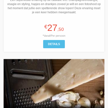
Een superleuke ervaring op de catwalk! Incl. champagneontvangst,
visagie en styling, hapjes en drankjes zoveel je wilt en een fotoshoot op
het moment dat jullie een spetterende show lopen! Deze ervaring moet
je een keer hebben meegemaakt.
27
€
,50
*Vanaf/Per persoon
DETAILS