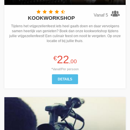
Vanaf 5
KOOKWORKSHOP
Tijdens het vrijgezellenfeest iets heel gaafs doen en daar vervolgens
samen heerlijk van genieten? Boek dan onze kookworkshop tijdens
jullie vrijgezellenfeest! Een culinair feest om nooit te vergeten. Op onze
locatie of bij jullie thuis.
22
€
,00
*Vanaf/Per persoon
DETAILS