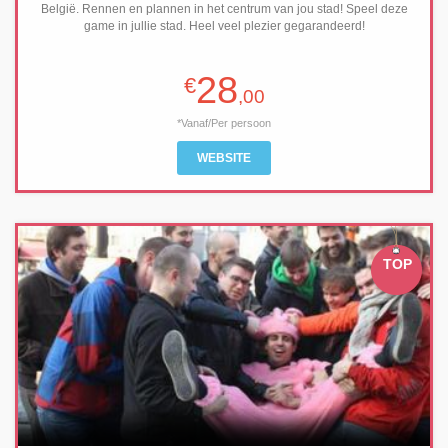
België. Rennen en plannen in het centrum van jou stad! Speel deze
game in jullie stad. Heel veel plezier gegarandeerd!
28
€
,00
*Vanaf/Per persoon
WEBSITE
TOP