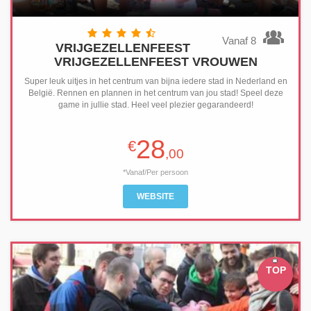
Vanaf 8
VRIJGEZELLENFEEST
VRIJGEZELLENFEEST VROUWEN
Super leuk uitjes in het centrum van bijna iedere stad in Nederland en
België. Rennen en plannen in het centrum van jou stad! Speel deze
game in jullie stad. Heel veel plezier gegarandeerd!
28
€
,00
*Vanaf/Per persoon
WEBSITE
TOP