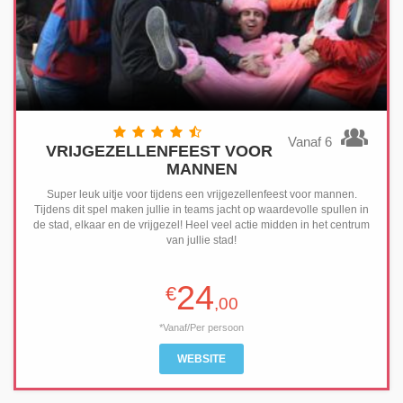
Vanaf 6
VRIJGEZELLENFEEST VOOR
MANNEN
Super leuk uitje voor tijdens een vrijgezellenfeest voor mannen.
Tijdens dit spel maken jullie in teams jacht op waardevolle spullen in
de stad, elkaar en de vrijgezel! Heel veel actie midden in het centrum
van jullie stad!
24
€
,00
*Vanaf/Per persoon
WEBSITE