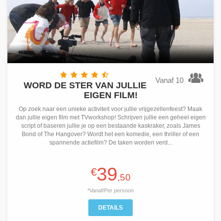
Vanaf 10
WORD DE STER VAN JULLIE
EIGEN FILM!
Op zoek naar een unieke activiteit voor jullie vrijgezellenfeest? Maak
dan jullie eigen film met TVworkshop! Schrijven jullie een geheel eigen
script of baseren jullie je op een bestaande kaskraker, zoals James
Bond of The Hangover? Wordt het een komedie, een thriller of een
spannende actiefilm? De taken worden verd...
39
€
,50
*Vanaf/Per persoon
DETAILS