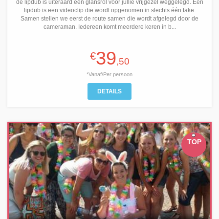
de lipdub is uiteraard een glansrol voor jullie vrijgezel weggelegd. Een
lipdub is een videoclip die wordt opgenomen in slechts één take.
Samen stellen we eerst de route samen die wordt afgelegd door de
cameraman. Iedereen komt meerdere keren in b...
39
€
,50
*Vanaf/Per persoon
DETAILS
TOP