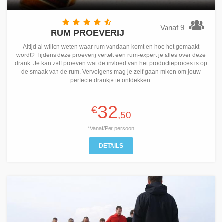
Vanaf 9
RUM PROEVERIJ
Altijd al willen weten waar rum vandaan komt en hoe het gemaakt
wordt? Tijdens deze proeverij vertelt een rum-expert je alles over deze
drank. Je kan zelf proeven wat de invloed van het productieproces is op
de smaak van de rum. Vervolgens mag je zelf gaan mixen om jouw
perfecte drankje te ontdekken.
32
€
,50
*Vanaf/Per persoon
DETAILS