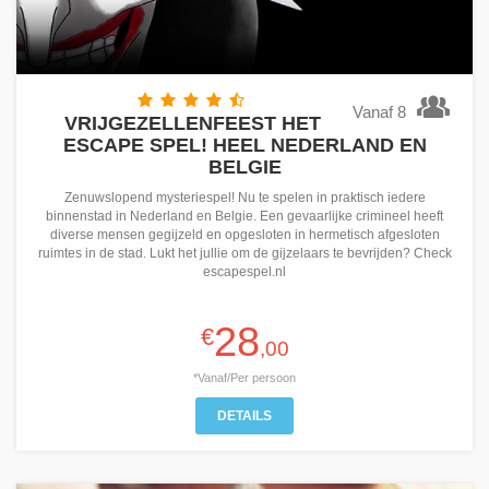
Vanaf 8
VRIJGEZELLENFEEST HET
ESCAPE SPEL! HEEL NEDERLAND EN
BELGIE
Zenuwslopend mysteriespel! Nu te spelen in praktisch iedere
binnenstad in Nederland en Belgie. Een gevaarlijke crimineel heeft
diverse mensen gegijzeld en opgesloten in hermetisch afgesloten
ruimtes in de stad. Lukt het jullie om de gijzelaars te bevrijden? Check
escapespel.nl
28
€
,00
*Vanaf/Per persoon
DETAILS