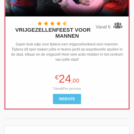
Vanaf 6
VRIJGEZELLENFEEST VOOR
MANNEN
Super leuk uitje voor tijdens een vrijgezellenfeest voor mannen.
Tijdens dit spel maken jullie in teams jacht op waardevolle spullen in
de stad, elkaar en de vrijgezel! Heel veel actie midden in het centrum
van jullie stad!
24
€
,00
*Vanaf/Per persoon
WEBSITE