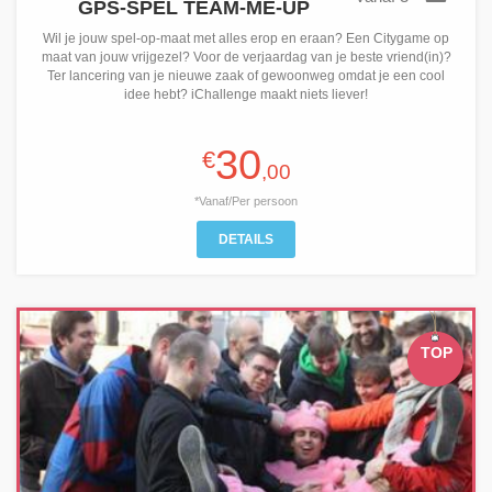
GPS-SPEL TEAM-ME-UP
Wil je jouw spel-op-maat met alles erop en eraan? Een Citygame op
maat van jouw vrijgezel? Voor de verjaardag van je beste vriend(in)?
Ter lancering van je nieuwe zaak of gewoonweg omdat je een cool
idee hebt? iChallenge maakt niets liever!
30
€
,00
*Vanaf/Per persoon
DETAILS
TOP