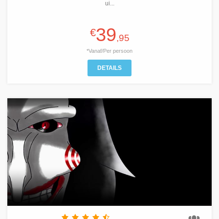
ui...
39
€
,95
*Vanaf/Per persoon
DETAILS