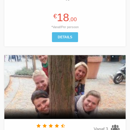
18
€
,00
*Vanaf/Per persoon
DETAILS
Vanaf 3