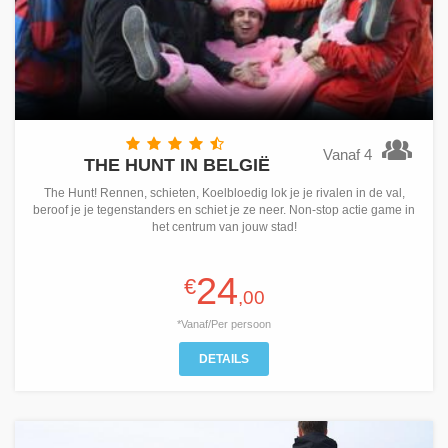
Vanaf 4
THE HUNT IN BELGIË
The Hunt! Rennen, schieten, Koelbloedig lok je je rivalen in de val,
beroof je je tegenstanders en schiet je ze neer. Non-stop actie game in
het centrum van jouw stad!
24
€
,00
*Vanaf/Per persoon
DETAILS