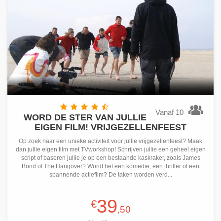
Vanaf 10
WORD DE STER VAN JULLIE
EIGEN FILM! VRIJGEZELLENFEEST
Op zoek naar een unieke activiteit voor jullie vrijgezellenfeest? Maak
dan jullie eigen film met TVworkshop! Schrijven jullie een geheel eigen
script of baseren jullie je op een bestaande kaskraker, zoals James
Bond of The Hangover? Wordt het een komedie, een thriller of een
spannende actiefilm? De taken worden verd...
39
€
,50