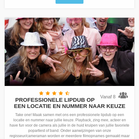
Vanaf 8
PROFESSIONELE LIPDUB OP
EEN LOCATIE EN NUMMER NAAR KEUZE
Take one! Maak samen met ons een professionele lipdub op een
locatie en nummer naar jullie keuze. Playback, zing mee, acteer en
have fun voor de camera als jullie in de huid kruipen van jullie favoriete
popartiest of band. Onder aanwijzingen van onze
regisseur/cameraman worden er meerdere filmopnames gemaakt maar