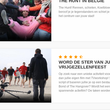
THE HUNT IN BELGIË
The Hunt! Rennen, schieten, Koelbloedig
beroof je je tegenstanders en schiet j
het centrum van jouw stad!
WORD DE STER VAN JUL
VRIJGEZELLENFEEST
Op zoek naar een unieke activiteit voor
dan jullie eigen film met TVworkshop! 
script of baseren jullie je op een bes
Bond of The Hangover? Wordt het een k
spannende actiefilm? De taken worden