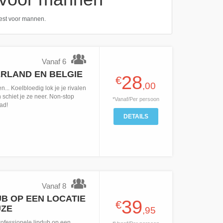
eest voor mannen.
Vanaf 6
ERLAND EN BELGIE
28
€
,00
... Koelbloedig lok je je rivalen
n schiet je ze neer. Non-stop
*Vanaf/Per persoon
ad!
DETAILS
Vanaf 8
B OP EEN LOCATIE
39
€
UZE
,95
ofessionele lipdub op een