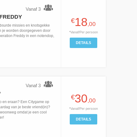
Vanaf 3
 FREDDY
18
€
,00
bsurde missies en knotsgekke
an je worden doorgegeven door
*Vanaf/Per persoon
peration Freddy in een notendop,
DETAILS
Vanaf 3
P
30
€
,00
rop en eraan? Een Citygame op
ardag van je beste vriend(in)?
*Vanaf/Per persoon
gewoonweg omdat je een cool
er!
DETAILS