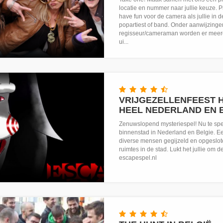
locatie en nummer naar jullie keuze. P
have fun voor de camera als jullie in de
popartiest of band. Onder aanwijzing
regisseur/cameraman worden er meer
ui...
VRIJGEZELLENFEEST H
HEEL NEDERLAND EN 
Zenuwslopend mysteriespel! Nu te spel
binnenstad in Nederland en Belgie. Ee
diverse mensen gegijzeld en opgeslot
ruimtes in de stad. Lukt het jullie om 
escapespel.nl