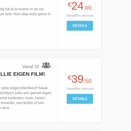
24
€
,00
 lok je je rivalen in de val,
e ze neer. Non-stop actie game in
*Vanaf/Per persoon
DETAILS
Vanaf 10
LIE EIGEN FILM!
39
€
,50
 jullie vrijgezellenfeest? Maak
*Vanaf/Per persoon
Schrijven jullie een geheel eigen
taande kaskraker, zoals James
DETAILS
omedie, een thriller of een
 verd...