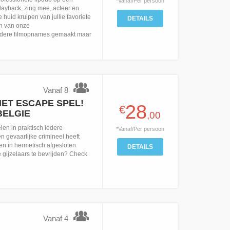
*Vanaf/Per persoon
layback, zing mee, acteer en
 huid kruipen van jullie favoriete
DETAILS
en van onze
dere filmopnames gemaakt maar
Vanaf 8
ET ESCAPE SPEL!
28
€
BELGIE
,00
en in praktisch iedere
*Vanaf/Per persoon
n gevaarlijke crimineel heeft
en in hermetisch afgesloten
DETAILS
de gijzelaars te bevrijden? Check
Vanaf 4