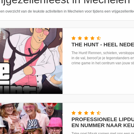
en overzicht van de leukste activiteiten in Mechelen voor tijdens een vrijgezellenf
THE HUNT - HEEL NED
The Hunt! Rennen, schieten, verstoppen
in de val, beroof je je tegenstanders e
crime game in het centrum van jouw st
PROFESSIONELE LIPDU
EN NUMMER NAAR KE
Take one! Maak samen met ons een pr