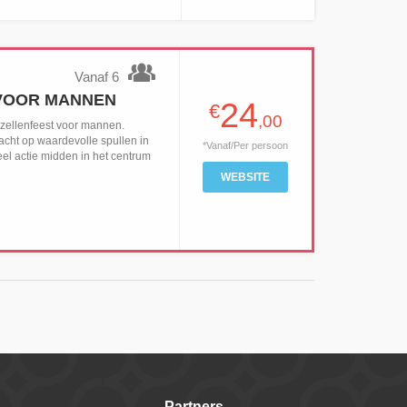
Vanaf 6
 VOOR MANNEN
24
€
,00
gezellenfeest voor mannen.
jacht op waardevolle spullen in
*Vanaf/Per persoon
veel actie midden in het centrum
WEBSITE
Partners