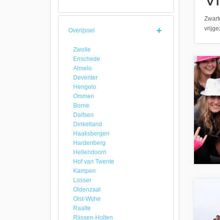
Zwarte
vrijg
Overijssel
Zwolle
Enschede
Almelo
Deventer
Hengelo
Ommen
Borne
Dalfsen
Dinkelland
Haaksbergen
Hardenberg
Hellendoorn
Hof van Twente
Kampen
Losser
Oldenzaal
Olst-Wijhe
Raalte
Rijssen-Holten