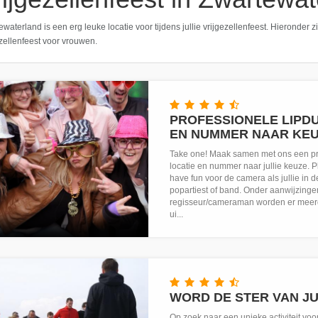
waterland is een erg leuke locatie voor tijdens jullie vrijgezellenfeest. Hieronder zie
ezellenfeest voor vrouwen.
PROFESSIONELE LIPDU
EN NUMMER NAAR KE
Take one! Maak samen met ons een pr
locatie en nummer naar jullie keuze. P
have fun voor de camera als jullie in de
popartiest of band. Onder aanwijzing
regisseur/cameraman worden er meer
ui...
WORD DE STER VAN JUL
Op zoek naar een unieke activiteit voor