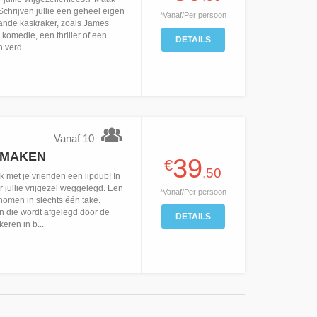
Schrijven jullie een geheel eigen
*Vanaf/Per persoon
taande kaskraker, zoals James
omedie, een thriller of een
DETAILS
 verd...
Vanaf 10
 MAKEN
39
€
,50
 met je vrienden een lipdub! In
r jullie vrijgezel weggelegd. Een
*Vanaf/Per persoon
nomen in slechts één take.
n die wordt afgelegd door de
DETAILS
ren in b...