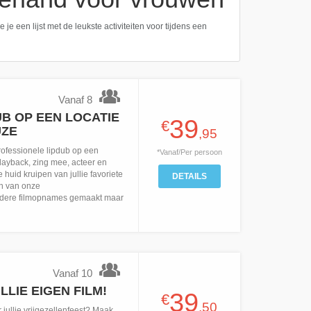
 je een lijst met de leukste activiteiten voor tijdens een
Vanaf 8
B OP EEN LOCATIE
39
€
UZE
,95
ofessionele lipdub op een
*Vanaf/Per persoon
layback, zing mee, acteer en
 huid kruipen van jullie favoriete
DETAILS
en van onze
dere filmopnames gemaakt maar
Vanaf 10
LIE EIGEN FILM!
39
€
,50
 jullie vrijgezellenfeest? Maak