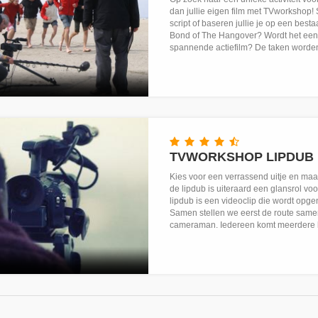
dan jullie eigen film met TVworkshop! 
script of baseren jullie je op een bes
Bond of The Hangover? Wordt het een k
spannende actiefilm? De taken worden
TVWORKSHOP LIPDUB
Kies voor een verrassend uitje en maak
de lipdub is uiteraard een glansrol voo
lipdub is een videoclip die wordt opge
Samen stellen we eerst de route same
cameraman. Iedereen komt meerdere ke