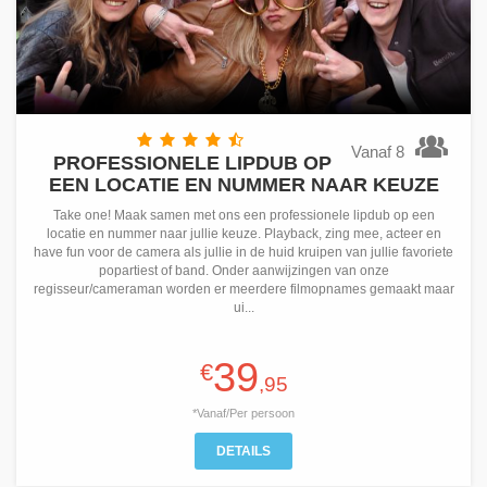
Vanaf 8
PROFESSIONELE LIPDUB OP
EEN LOCATIE EN NUMMER NAAR KEUZE
Take one! Maak samen met ons een professionele lipdub op een
locatie en nummer naar jullie keuze. Playback, zing mee, acteer en
have fun voor de camera als jullie in de huid kruipen van jullie favoriete
popartiest of band. Onder aanwijzingen van onze
regisseur/cameraman worden er meerdere filmopnames gemaakt maar
ui...
39
€
,95
*Vanaf/Per persoon
DETAILS