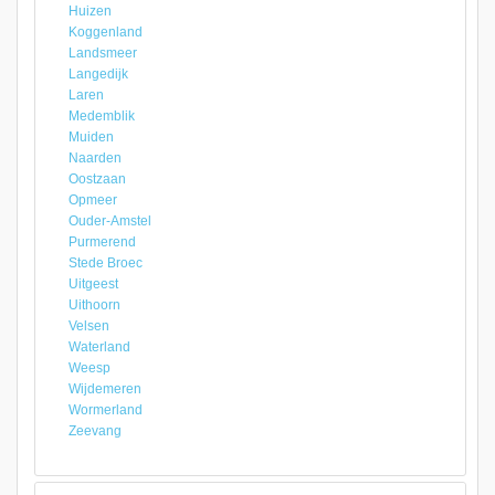
Huizen
Koggenland
Landsmeer
Langedijk
Laren
Medemblik
Muiden
Naarden
Oostzaan
Opmeer
Ouder-Amstel
Purmerend
Stede Broec
Uitgeest
Uithoorn
Velsen
Waterland
Weesp
Wijdemeren
Wormerland
Zeevang