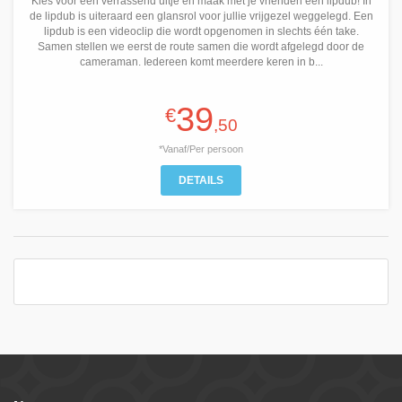
Kies voor een verrassend uitje en maak met je vrienden een lipdub! In
de lipdub is uiteraard een glansrol voor jullie vrijgezel weggelegd. Een
lipdub is een videoclip die wordt opgenomen in slechts één take.
Samen stellen we eerst de route samen die wordt afgelegd door de
cameraman. Iedereen komt meerdere keren in b...
39
€
,50
*Vanaf/Per persoon
DETAILS