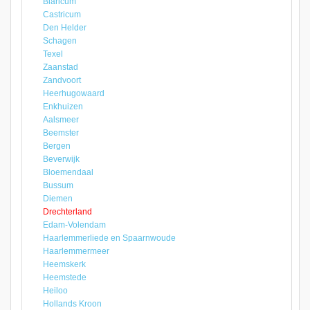
Blaricum
Castricum
Den Helder
Schagen
Texel
Zaanstad
Zandvoort
Heerhugowaard
Enkhuizen
Aalsmeer
Beemster
Bergen
Beverwijk
Bloemendaal
Bussum
Diemen
Drechterland
Edam-Volendam
Haarlemmerliede en Spaarnwoude
Haarlemmermeer
Heemskerk
Heemstede
Heiloo
Hollands Kroon