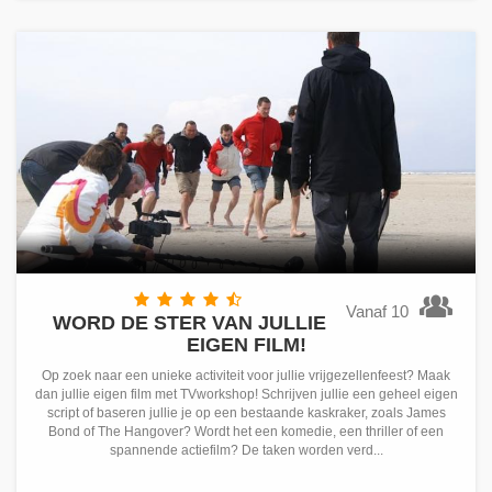
Vanaf 10
WORD DE STER VAN JULLIE
EIGEN FILM!
Op zoek naar een unieke activiteit voor jullie vrijgezellenfeest? Maak
dan jullie eigen film met TVworkshop! Schrijven jullie een geheel eigen
script of baseren jullie je op een bestaande kaskraker, zoals James
Bond of The Hangover? Wordt het een komedie, een thriller of een
spannende actiefilm? De taken worden verd...