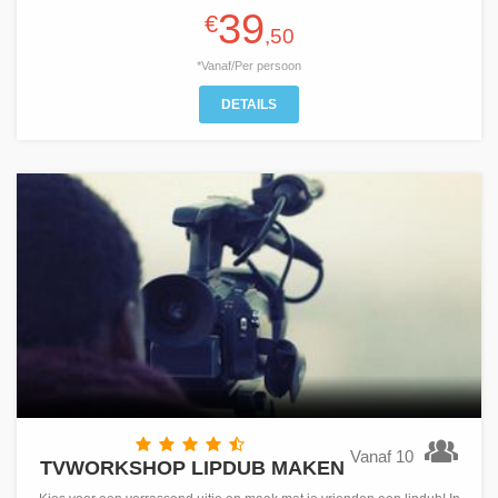
39
€
,50
*Vanaf/Per persoon
DETAILS
Vanaf 10
TVWORKSHOP LIPDUB MAKEN