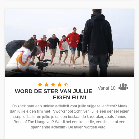
Vanaf 10
WORD DE STER VAN JULLIE
EIGEN FILM!
Op zoek naar een unieke activiteit voor jullie vrijgezellenfeest? Maak
dan jullie eigen film met TVworkshop! Schrijven jullie een geheel eigen
script of baseren jullie je op een bestaande kaskraker, zoals James
Bond of The Hangover? Wordt het een komedie, een thriller of een
spannende actiefilm? De taken worden verd...