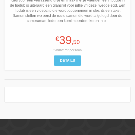
Kies voor een verrassend uitje en maak met je vrienden een lipdub! In
de lipdub is uiteraard een glansrol voor jullie vrijgezel weggelegd. Een
lipdub is een videoclip die wordt opgenomen in slechts één take.
Samen stellen we eerst de route samen die wordt afgelegd door de
cameraman. Iedereen komt meerdere keren in b...
39
€
,50
*Vanaf/Per persoon
DETAILS