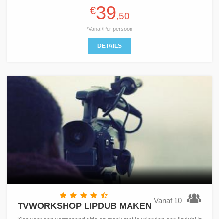
39
€
,50
*Vanaf/Per persoon
DETAILS
Vanaf 10
TVWORKSHOP LIPDUB MAKEN