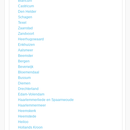
Blaricum
Castricum
Den Helder
Schagen
Texel
Zaanstad
Zandvoort
Heerhugowaard
Enkhuizen
Aalsmeer
Beemster
Bergen
Beverwijk
Bloemendaal
Bussum
Diemen
Drechterland
Edam-Volendam
Haarlemmerliede en Spaarnwoude
Haarlemmermeer
Heemskerk
Heemstede
Heiloo
Hollands Kroon