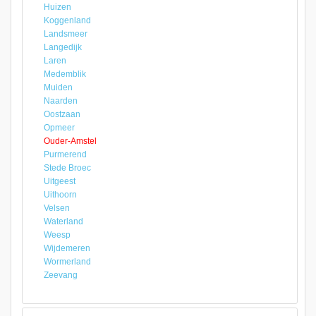
Huizen
Koggenland
Landsmeer
Langedijk
Laren
Medemblik
Muiden
Naarden
Oostzaan
Opmeer
Ouder-Amstel
Purmerend
Stede Broec
Uitgeest
Uithoorn
Velsen
Waterland
Weesp
Wijdemeren
Wormerland
Zeevang