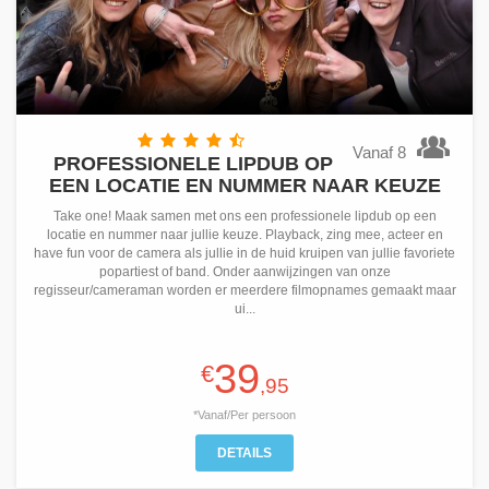
Vanaf 8
PROFESSIONELE LIPDUB OP
EEN LOCATIE EN NUMMER NAAR KEUZE
Take one! Maak samen met ons een professionele lipdub op een
locatie en nummer naar jullie keuze. Playback, zing mee, acteer en
have fun voor de camera als jullie in de huid kruipen van jullie favoriete
popartiest of band. Onder aanwijzingen van onze
regisseur/cameraman worden er meerdere filmopnames gemaakt maar
ui...
39
€
,95
*Vanaf/Per persoon
DETAILS