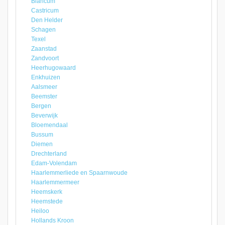
Blaricum
Castricum
Den Helder
Schagen
Texel
Zaanstad
Zandvoort
Heerhugowaard
Enkhuizen
Aalsmeer
Beemster
Bergen
Beverwijk
Bloemendaal
Bussum
Diemen
Drechterland
Edam-Volendam
Haarlemmerliede en Spaarnwoude
Haarlemmermeer
Heemskerk
Heemstede
Heiloo
Hollands Kroon