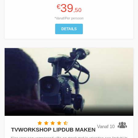
39
€
,50
*Vanaf/Per persoon
DETAILS
Vanaf 10
TVWORKSHOP LIPDUB MAKEN