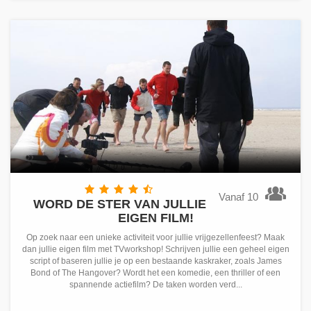
Vanaf 10
WORD DE STER VAN JULLIE
EIGEN FILM!
Op zoek naar een unieke activiteit voor jullie vrijgezellenfeest? Maak
dan jullie eigen film met TVworkshop! Schrijven jullie een geheel eigen
script of baseren jullie je op een bestaande kaskraker, zoals James
Bond of The Hangover? Wordt het een komedie, een thriller of een
spannende actiefilm? De taken worden verd...