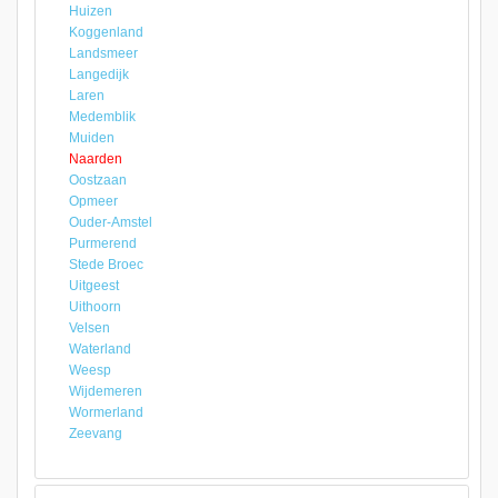
Huizen
Koggenland
Landsmeer
Langedijk
Laren
Medemblik
Muiden
Naarden
Oostzaan
Opmeer
Ouder-Amstel
Purmerend
Stede Broec
Uitgeest
Uithoorn
Velsen
Waterland
Weesp
Wijdemeren
Wormerland
Zeevang