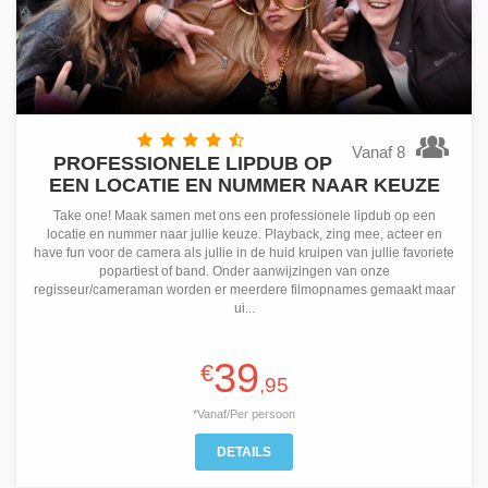
Vanaf 8
PROFESSIONELE LIPDUB OP
EEN LOCATIE EN NUMMER NAAR KEUZE
Take one! Maak samen met ons een professionele lipdub op een
locatie en nummer naar jullie keuze. Playback, zing mee, acteer en
have fun voor de camera als jullie in de huid kruipen van jullie favoriete
popartiest of band. Onder aanwijzingen van onze
regisseur/cameraman worden er meerdere filmopnames gemaakt maar
ui...
39
€
,95
*Vanaf/Per persoon
DETAILS