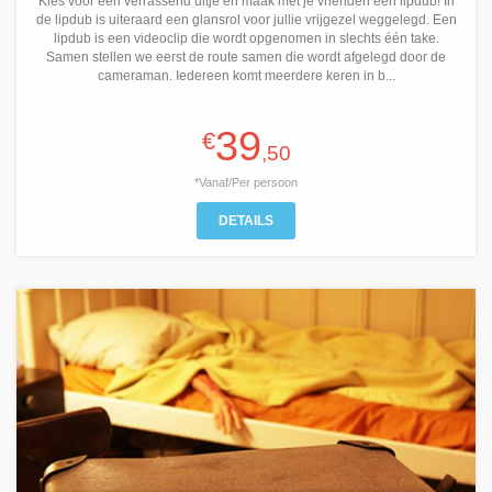
Kies voor een verrassend uitje en maak met je vrienden een lipdub! In
de lipdub is uiteraard een glansrol voor jullie vrijgezel weggelegd. Een
lipdub is een videoclip die wordt opgenomen in slechts één take.
Samen stellen we eerst de route samen die wordt afgelegd door de
cameraman. Iedereen komt meerdere keren in b...
39
€
,50
*Vanaf/Per persoon
DETAILS