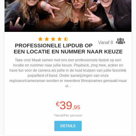
Vanaf 8
PROFESSIONELE LIPDUB OP
EEN LOCATIE EN NUMMER NAAR KEUZE
Take one! Maak samen met ons een professionele lipdub op een
locatie en nummer naar jullie keuze. Playback, zing mee, acteer en
have fun voor de camera als jullie in de huid kruipen van jullie favoriete
popartiest of band. Onder aanwijzingen van onze
regisseur/cameraman worden er meerdere filmopnames gemaakt maar
ui...
39
€
,95
*Vanaf/Per persoon
DETAILS