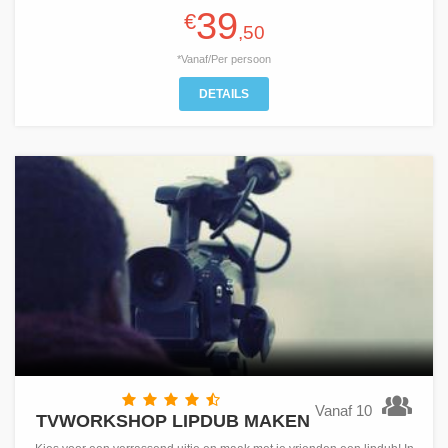
39
€
,50
*Vanaf/Per persoon
DETAILS
Vanaf 10
TVWORKSHOP LIPDUB MAKEN