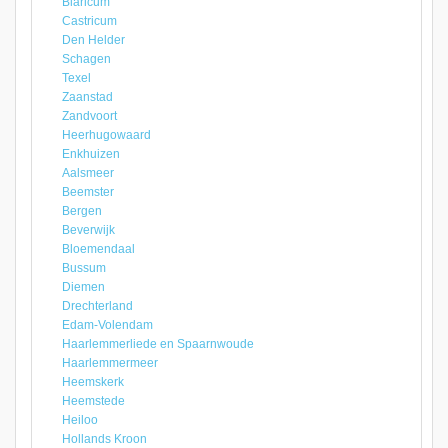
Blaricum
Castricum
Den Helder
Schagen
Texel
Zaanstad
Zandvoort
Heerhugowaard
Enkhuizen
Aalsmeer
Beemster
Bergen
Beverwijk
Bloemendaal
Bussum
Diemen
Drechterland
Edam-Volendam
Haarlemmerliede en Spaarnwoude
Haarlemmermeer
Heemskerk
Heemstede
Heiloo
Hollands Kroon