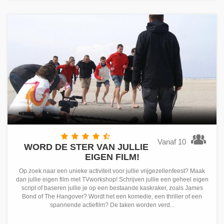
Vanaf 10
WORD DE STER VAN JULLIE
EIGEN FILM!
Op zoek naar een unieke activiteit voor jullie vrijgezellenfeest? Maak
dan jullie eigen film met TVworkshop! Schrijven jullie een geheel eigen
script of baseren jullie je op een bestaande kaskraker, zoals James
Bond of The Hangover? Wordt het een komedie, een thriller of een
spannende actiefilm? De taken worden verd...