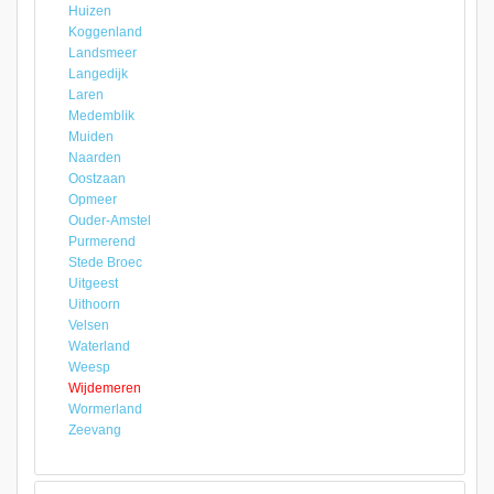
Huizen
Koggenland
Landsmeer
Langedijk
Laren
Medemblik
Muiden
Naarden
Oostzaan
Opmeer
Ouder-Amstel
Purmerend
Stede Broec
Uitgeest
Uithoorn
Velsen
Waterland
Weesp
Wijdemeren
Wormerland
Zeevang