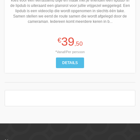
Kies voor een verrassend uitje en maak met je vrienden een lipdub! In
de lipdub is uiteraard een glansrol voor jullie vrijgezel weggelegd. Een
lipdub is een videoclip die wordt opgenomen in slechts één take.
Samen stellen we eerst de route samen die wordt afgelegd door de
cameraman. Iedereen komt meerdere keren in b...
39
€
,50
*Vanaf/Per persoon
DETAILS