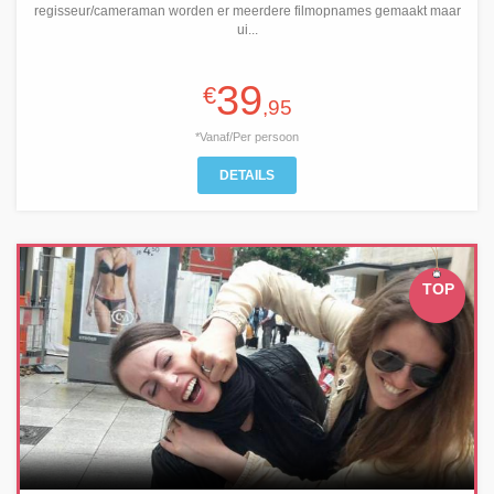
regisseur/cameraman worden er meerdere filmopnames gemaakt maar
ui...
39
€
,95
*Vanaf/Per persoon
DETAILS
TOP