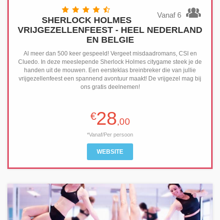
Vanaf 6
SHERLOCK HOLMES
VRIJGEZELLENFEEST - HEEL NEDERLAND
EN BELGIE
Al meer dan 500 keer gespeeld! Vergeet misdaadromans, CSI en
Cluedo. In deze meeslepende Sherlock Holmes citygame steek je de
handen uit de mouwen. Een eersteklas breinbreker die van jullie
vrijgezellenfeest een spannend avontuur maakt! De vrijgezel mag bij
ons gratis deelnemen!
28
€
,00
*Vanaf/Per persoon
WEBSITE