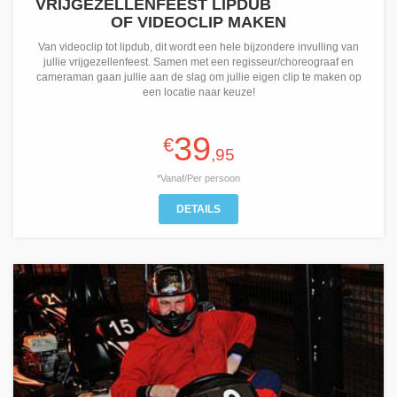
VRIJGEZELLENFEEST LIPDUB
OF VIDEOCLIP MAKEN
Van videoclip tot lipdub, dit wordt een hele bijzondere invulling van
jullie vrijgezellenfeest. Samen met een regisseur/choreograaf en
cameraman gaan jullie aan de slag om jullie eigen clip te maken op
een locatie naar keuze!
39
€
,95
*Vanaf/Per persoon
DETAILS