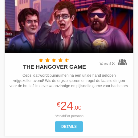
Vanaf 8
THE HANGOVER GAME
Oeps, dat wordt puinruimen na een uit de hand gelopen
vrijgezellenavond! Wis de ergste sporen en regel de laatste dingen
voor de bruiloft in deze waanzinnige en pijlsnelle game voor bachelors.
24
€
,00
*Vanaf/Per persoon
DETAILS