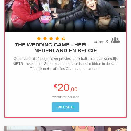
Vanaf 6
THE WEDDING GAME - HEEL
NEDERLAND EN BELGIE
Oeps! Je bruiloft begint over precies anderhalf uur, maar werkelijk
NIETS is geregeld.! Super spannend bruidsspel midden in de stad!
Tijdelijk met gratis fles Champagne cadeau!
20
€
,00
*Vanaf/Per persoon
WEBSITE