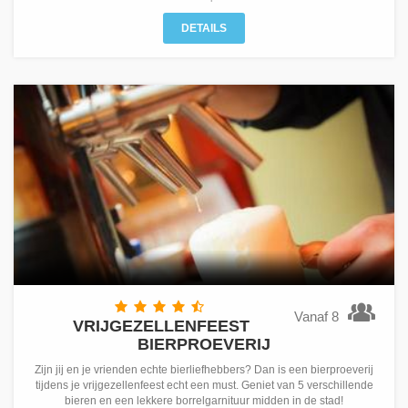
DETAILS
Vanaf 8
VRIJGEZELLENFEEST
BIERPROEVERIJ
Zijn jij en je vrienden echte bierliefhebbers? Dan is een bierproeverij
tijdens je vrijgezellenfeest echt een must. Geniet van 5 verschillende
bieren en een lekkere borrelgarnituur midden in de stad!