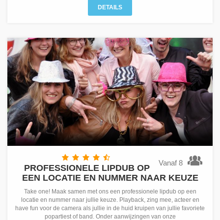
DETAILS
Vanaf 8
PROFESSIONELE LIPDUB OP
EEN LOCATIE EN NUMMER NAAR KEUZE
Take one! Maak samen met ons een professionele lipdub op een
locatie en nummer naar jullie keuze. Playback, zing mee, acteer en
have fun voor de camera als jullie in de huid kruipen van jullie favoriete
popartiest of band. Onder aanwijzingen van onze