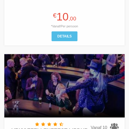
10
€
,00
*Vanaf/Per persoon
DETAILS
Vanaf 10