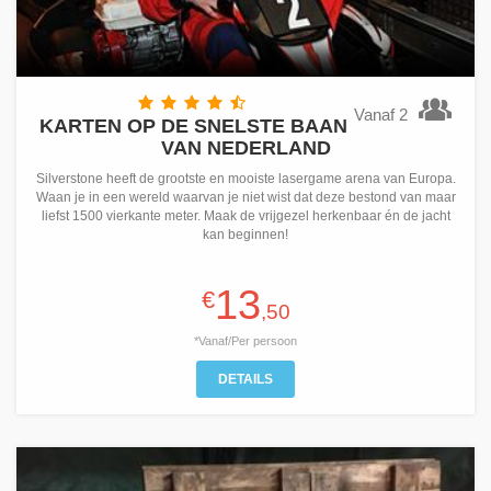
Vanaf 2
KARTEN OP DE SNELSTE BAAN
VAN NEDERLAND
Silverstone heeft de grootste en mooiste lasergame arena van Europa.
Waan je in een wereld waarvan je niet wist dat deze bestond van maar
liefst 1500 vierkante meter. Maak de vrijgezel herkenbaar én de jacht
kan beginnen!
13
€
,50
*Vanaf/Per persoon
DETAILS