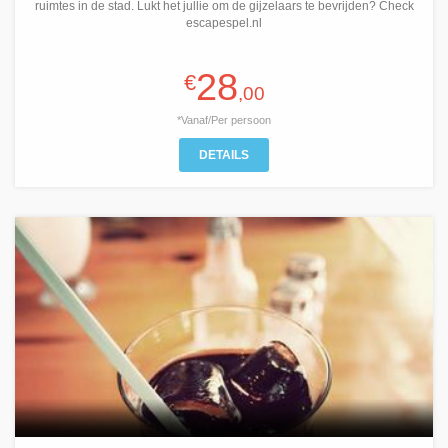
ruimtes in de stad. Lukt het jullie om de gijzelaars te bevrijden? Check
escapespel.nl
28
€
,00
*Vanaf/Per persoon
DETAILS