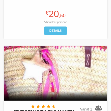
20
€
,50
*Vanaf/Per persoon
DETAILS
Vanaf 1