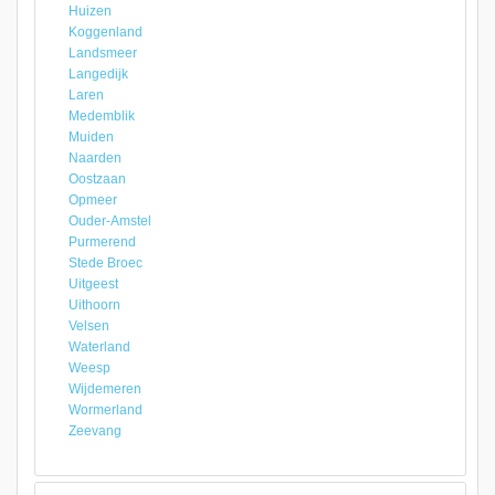
Huizen
Koggenland
Landsmeer
Langedijk
Laren
Medemblik
Muiden
Naarden
Oostzaan
Opmeer
Ouder-Amstel
Purmerend
Stede Broec
Uitgeest
Uithoorn
Velsen
Waterland
Weesp
Wijdemeren
Wormerland
Zeevang