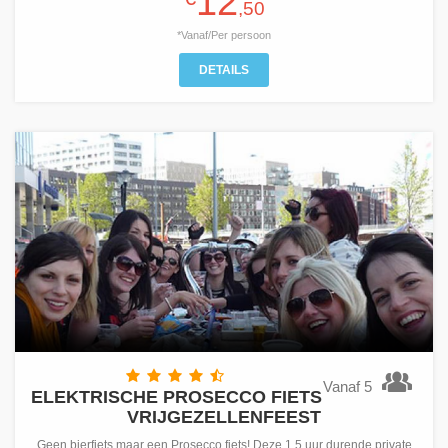
12
,50
*Vanaf/Per persoon
DETAILS
Vanaf 5
ELEKTRISCHE PROSECCO FIETS
VRIJGEZELLENFEEST
Geen bierfiets maar een Prosecco fiets! Deze 1,5 uur durende private