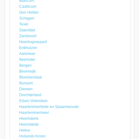
Blaricum
Castricum
Den Helder
Schagen
Texel
Zaanstad
Zandvoort
Heerhugowaard
Enkhuizen
Aalsmeer
Beemster
Bergen
Beverwijk
Bloemendaal
Bussum
Diemen
Drechterland
Edam-Volendam
Haarlemmerliede en Spaarnwoude
Haarlemmermeer
Heemskerk
Heemstede
Heiloo
Hollands Kroon