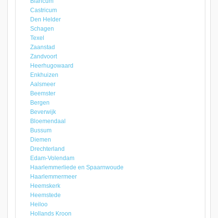
Blaricum
Castricum
Den Helder
Schagen
Texel
Zaanstad
Zandvoort
Heerhugowaard
Enkhuizen
Aalsmeer
Beemster
Bergen
Beverwijk
Bloemendaal
Bussum
Diemen
Drechterland
Edam-Volendam
Haarlemmerliede en Spaarnwoude
Haarlemmermeer
Heemskerk
Heemstede
Heiloo
Hollands Kroon