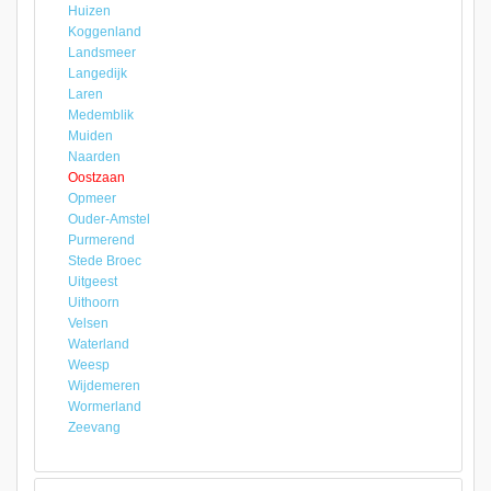
Huizen
Koggenland
Landsmeer
Langedijk
Laren
Medemblik
Muiden
Naarden
Oostzaan
Opmeer
Ouder-Amstel
Purmerend
Stede Broec
Uitgeest
Uithoorn
Velsen
Waterland
Weesp
Wijdemeren
Wormerland
Zeevang