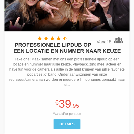
Vanaf 8
PROFESSIONELE LIPDUB OP
EEN LOCATIE EN NUMMER NAAR KEUZE
Take one! Maak samen met ons een professionele lipdub op een
locatie en nummer naar jullie keuze. Playback, zing mee, acteer en
have fun voor de camera als jullie in de huid kruipen van jullie favoriete
popartiest of band. Onder aanwijzingen van onze
regisseur/cameraman worden er meerdere filmopnames gemaakt maar
ui...
39
€
,95
*Vanaf/Per persoon
DETAILS