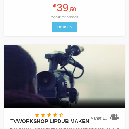
39
€
,50
*Vanaf/Per persoon
DETAILS
Vanaf 10
TVWORKSHOP LIPDUB MAKEN