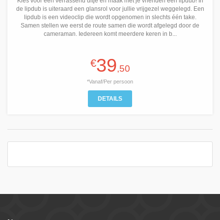
Kies voor een verrassend uitje en maak met je vrienden een lipdub! In
de lipdub is uiteraard een glansrol voor jullie vrijgezel weggelegd. Een
lipdub is een videoclip die wordt opgenomen in slechts één take.
Samen stellen we eerst de route samen die wordt afgelegd door de
cameraman. Iedereen komt meerdere keren in b...
39
€
,50
*Vanaf/Per persoon
DETAILS