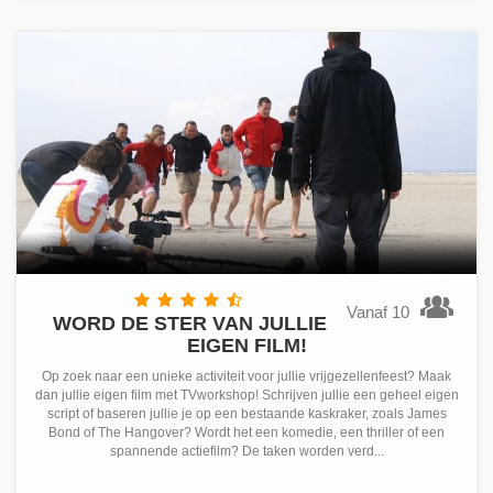
Vanaf 10
WORD DE STER VAN JULLIE
EIGEN FILM!
Op zoek naar een unieke activiteit voor jullie vrijgezellenfeest? Maak
dan jullie eigen film met TVworkshop! Schrijven jullie een geheel eigen
script of baseren jullie je op een bestaande kaskraker, zoals James
Bond of The Hangover? Wordt het een komedie, een thriller of een
spannende actiefilm? De taken worden verd...